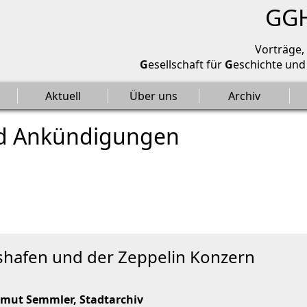
Geschichtsverein Ailingen-Berg
GG
Vorträge,
G
esellschaft für
G
eschichte un
Aktuell
Über uns
Archiv
nd Ankündigungen
räge"
hshafen und der Zeppelin Konzern
tmut Semmler, Stadtarchiv