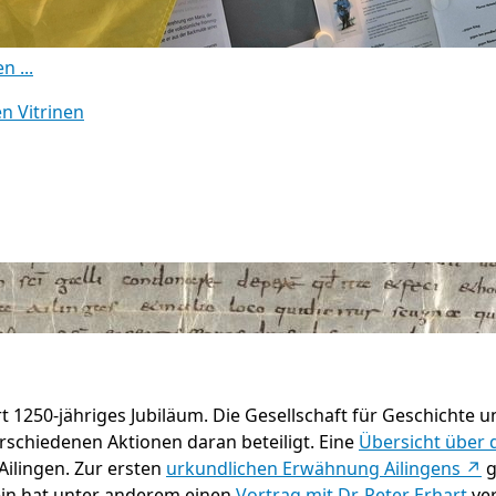
 ...
n Vitrinen
ert 1250-jähriges Jubiläum. Die Gesellschaft für Geschichte
verschiedenen Aktionen daran beteiligt. Eine
Übersicht über 
Ailingen. Zur ersten
urkundlichen Erwähnung Ailingens ↗
g
rein hat unter anderem einen
Vortrag mit Dr. Peter Erhart
ver