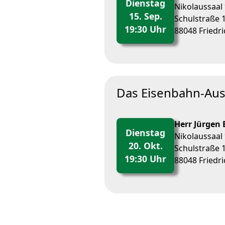
Dienstag
Nikolaussaal
15. Sep.
Schulstraße 
19:30 Uhr
88048 Friedri
Das Eisenbahn-Au
Herr Jürgen 
Dienstag
Nikolaussaal
20. Okt.
Schulstraße 
19:30 Uhr
88048 Friedri