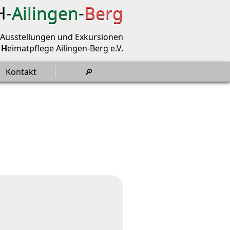
H-
Ailingen
-
Berg
 Ausstellungen und Exkursionen
d
H
eimatpflege Ailingen-Berg e.V.
Kontakt
🔎